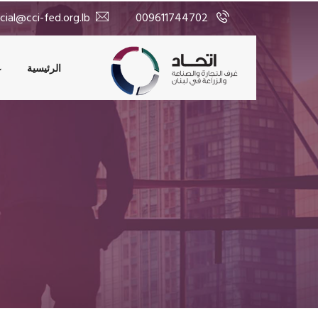
>
cial@cci-fed.org.lb
009611744702
الرئيسية
ع