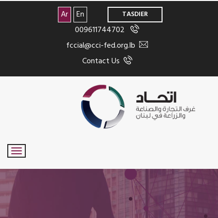
>
Ar
En
TASDIER
009611744702
fccial@cci-fed.org.lb
Contact Us