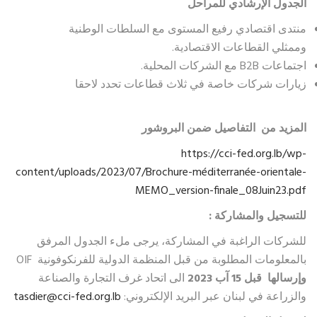
الجدول الإرشادي للمراحل
منتدى اقتصادي رفيع المستوى مع السلطات الوطنية
وممثلي القطاعات الاقتصادية.
اجتماعات B2B مع الشركات المحلية.
زيارات شركات خاصة في ثلاث قطاعات تحدد لاحقا
المزيد من التفاصيل ضمن البروشور
https://cci-fed.org.lb/wp-
content/uploads/2023/07/Brochure-méditerranée-orientale-
MEMO_version-finale_08Juin23.pdf
للتسجيل والمشاركة :
للشركات الراغبة في المشاركة، يرجى ملء الجدول المرفق
بالمعلومات المطلوبة من قبل المنظمة الدولية للفرنكوفونية OIF
وإرسالها قبل 15
آب
2023
الى اتحاد غرف التجارة والصناعة
والزراعة في لبنان عبر البريد الإلكتروني:
tasdier@cci-fed.org.lb