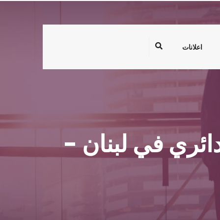
اعلانات
ئري في لبنان -