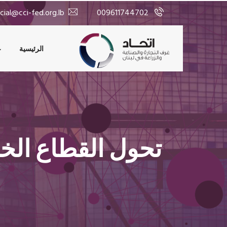
>
cial@cci-fed.org.lb
009611744702
الرئيسية
ع
تحول القطاع الخ