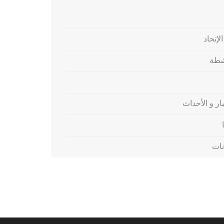
لإتحاد
شطة
بار و الأحداث
نات