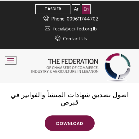
>
Ar
En
TASDIER
Phone: 009611744702
fccial@cci-fed.org.lb
Contact Us
اصول تصديق شهادات المنشأ والفواتير في
قبرص
DOWNLOAD