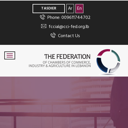
>
Ar
En
TASDIER
Phone: 009611744702
fccial@cci-fed.org.lb
Contact Us