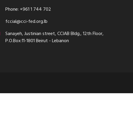
Phone: +961 1 744 702
fccial@cci-fed.org.lb
Sanayeh, Justinian street, CCIAB Bldg., 12th Floor,
P.O.Box:11-1801 Beirut - Lebanon