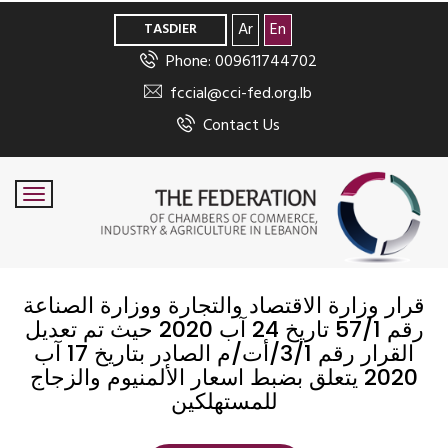
>
Ar
En
TASDIER
Phone: 009611744702
fccial@cci-fed.org.lb
Contact Us
قرار وزارة الاقتصاد والتجارة ووزارة الصناعة
رقم 57/1 تاريخ 24 آب 2020 حيث تم تعديل
القرار رقم 3/1/أت/م الصادر بتاريخ 17 آب
2020 يتعلق بضبط اسعار الألمنيوم والزجاج
للمستهلكين