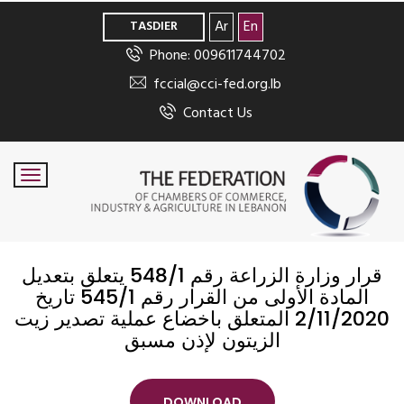
>
Ar
En
TASDIER
Phone: 009611744702
fccial@cci-fed.org.lb
Contact Us
قرار وزارة الزراعة رقم 548/1 يتعلق بتعديل
المادة الأولى من القرار رقم 545/1 تاريخ
2/11/2020 المتعلق باخضاع عملية تصدير زيت
الزيتون لإذن مسبق
DOWNLOAD