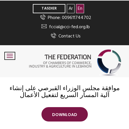
>
Ar
En
TASDIER
Phone: 009611744702
fccial@cci-fed.org.lb
Contact Us
موافقة مجلس الوزراء القبرصي على إنشاء
آلية المسار السريع لتفعيل الأعمال
DOWNLOAD