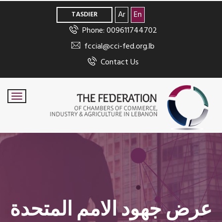
>
Ar
En
TASDIER
Phone: 009611744702
fccial@cci-fed.org.lb
Contact Us
عرض جهود الامم المتحدة