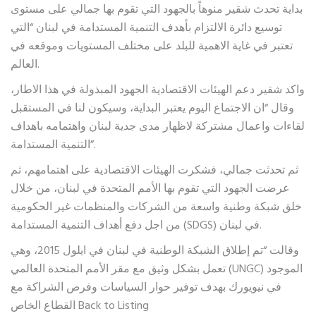
بداية تحدث شقير منوهاً بالجهود التي تقوم بها جمالي على مستوى
توسيع دائرة الالتزام بأهدف التنمية المستدامة في لبنان “التي
تعتبر في غاية الاهمية للبلد على مختلف المستويات وموقعه في
العالم.
واكد شقير دعم الهيئات الاقتصادية الجهود المبذولة في هذا الاطار،
وقال “ان الاجتماع اليوم يعتبر البداية، وسيكون لنا في المستقبل
لقاءات واعمال مشتركة لاظهار مدى جدية لبنان واهتمامه باهداف
التنمية المستدامة”.
ثم تحدثت جمالي، فشكرت الهيئات الاقتصادية على اهتمامهم، ثم
عرضت الجهود التي تقوم بها الأمم المتحدة في لبنان، من خلال
خلق شبكة وطنية واسعة من الشركات والمنظمات غير الحكومية
من اجل دفع أهداف التنمية المستدامة (SDGS) في لبنان.
وقالت “تم إطلاق الشبكة الوطنية في لبنان في ايلول 2015، وهي
تعمل بشكل وثيق مع مقر الأمم المتحدة العالمي (UNGC) الموجود
في نيويورك بهدف توفير حوار السياسات وفرص الشراكة مع
القطاع الخاص Back to Listing