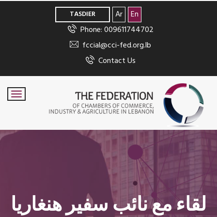
>
Ar
En
TASDIER
Phone: 009611744702
fccial@cci-fed.org.lb
Contact Us
لقاء مع نائب سفير هنغاريا