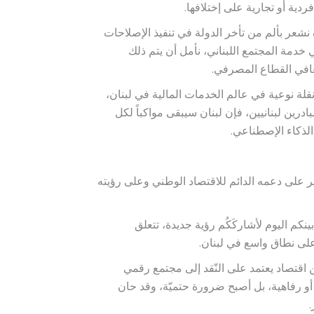
ردية أو تجارية على إختلافها.
 نشعر بألم من تأخر الدولة في تنفيذ الإصلاحات
خدمة المجتمع اللبناني، نأمل أن يتم ذلك
 تعافي القطاع المصرفي.
قلة نوعية في عالم الخدمات المالية في لبنان،
درين لبنانيين، فإن لبنان سيبقى مواكباً لكل
الذكاء الإصطناعي.
سعد الجمل فشكر شقير على دعمه الدائم للاقتصاد الوطني وعلى رؤيته
 BLUE، يُسعدني أن أكون بينكم اليوم لأشاركَكُم رؤية جديدة، تتعلق
من اقتصاد يعتمد على النّقد إلى مجتمع رقمي
 أو رفاهية، بل أصبح ضرورة حتميّة، وقد حان
.