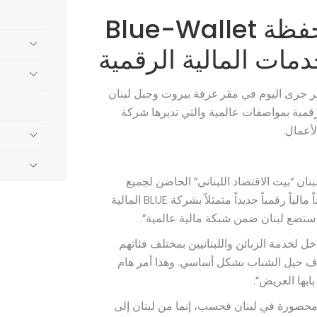
Blue-Wallet شقير يرعى إطلاق المحفظة
دمات المالية الرقمية
ير جرى اليوم في مقر غرفة بيروت وجبل لبنان
Blu للخدمات المالية الرقمية بمواصفات عالمية والتي تديرها شركة
ن “بيت الاقتصاد اللبناني” الحاضن لجميع
النشاطات الإقتصادية على اختلافها. وقال “نطلق معاً منتجاً مالياً رقمياً جديداً متمثلاً بشركة BLUE المالية
 ستضع لبنان ضمن شبكة مالية عالمية”.
لخدمة الزبائن واللبنانيين بمختلف فئاتهم
هدف جيل الشباب بشكل أساسي. وهذا أمر هام
ابها العريض”.
حصورة في لبنان فحسب، إنما من لبنان إلى