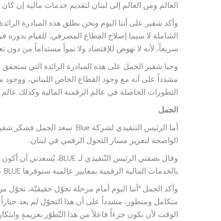
العالم ومن العالم إلى لبنان لتقديم خدمات مالية إن كان ف
وأكد شقير على أننا اليوم ونحن نطلق هذه المبادرة الرائدة
الشاملة لا سيما إصلاح القطاع المصرفي، للقيام بدوره في 
سريعاً، لأنه لا نهوض للإقتصاد ولا نمواً مستداماً من دون
وحيا شقير الجمل على هذه المبادرة الرائدة التي ستحقق ن
مشدداً على أنه مع وجود القطاع الخاص اللبناني، ووجود مبا
التطورات الحاصلة في عالم الرقمنة المالية وكذلك عالم 
الجمل
أما الرئيس التنفيذي لشركة Blue 
الواضحة لتعزيز مسار التحول الرقمي في لبنان.
وقال بصفتي الرئيس التّنفيذي لـ
بالخدمات المالية الرقمية بمعايير عالمية ستوفرها BLUE على نطاق واسع في لبنان.
‎وأكد الجمل “أننا اليوم أمام مرحلة تحوّل حقيقيّة، تحوّل 
متكامل ومتطور، مشدداً على أن هذا التحوّل لم يعد خياراً
الوقت لأن نكون جزءاً فاعلاً من هذا التّطوّر بعزيمةٍ وابتكار