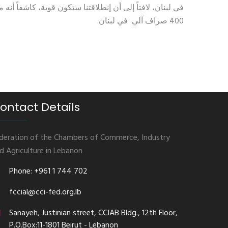
400 صراف آلي في لبنان.
ontact Details
deration of the Chambers of Commerce, Industry
d Agriculture in Lebanon
Phone: +961 1 744 702
fccial@cci-fed.org.lb
Sanayeh, Justinian street, CCIAB Bldg., 12th Floor,
P.O.Box:11-1801 Beirut - Lebanon