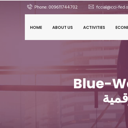
>
Phone: 009611744702
fccial@cci-fed.o
HOME
ABOUT US
ACTIVITIES
ECON
قير يرعى إطلاق المحفظة
قمية