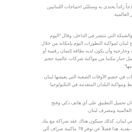
ن بأن BLUE سوف تكون نموذجاً رائداً يحتذى به وستلبّي احتياجات اللبنانيين
العالمية.
لشبكة التي تنتشر في الداخل، وقال “اليوم
ج لبنان لمواكبة التطورات اليوم بإمكانه من خلال
وخارجية وأن يكون لديه بطاقة إئتمان رقمية أو
عمل جبار مكننا من مواكبة شركات عالمية حجم
ها”.
ل الى أنه بدأ الإستثمار في الشركة قبل 4 سنوات في خضم الأوقات الصعبة التي يعيشها لبنان
ط ومواكبة البلدان المتقدمة في التكنولوجيا
كان تحميل التطبيق على أي هاتف ذكي وفتح
سيكون لديها 46 فرعاً منتشرة في لبنان، كذلك سيكون هناك عقد شراكة مع بنك
مصر ولبنان كي يتمكن العملاء بالقيام بإيداعات وسحوبات نقدية. هذا فضلاً عن توفر 78 ماكينة صراف آلي