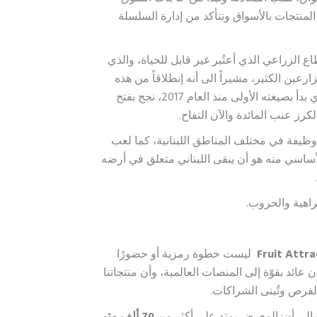
المنتجات بالأسواق ونتأكد من إدارة السلسلة
اع الزراعي الذي أعتُبر غير قابل للحياة، والذي
عين الكثير، مشيراً الى أنه إنطلاقاً من هذه
الثوابت، فإن مشروع “صدّر”الممول من مملكة هولندا الذي بدأ بصيغته الأولى منذ العام 2017، نجح بفتح
لكرز عنب المائدة والآن التفاح.
لى أن هذا المشروع خلق أكثر من 10 آلاف وظيفة في مختلف المناطق اللبنانية، كما لعب
الأساسي منه هو أن يبقى اللبناني متعلق في أرضه
راهية والحروب.
Fruit Attra
ليست خطوة رمزية أو حضورًا
ن عائد بقوّة إلى المنصات العالمية، وأن منتجاتنا
الفرص وتُبنى الشراكات.