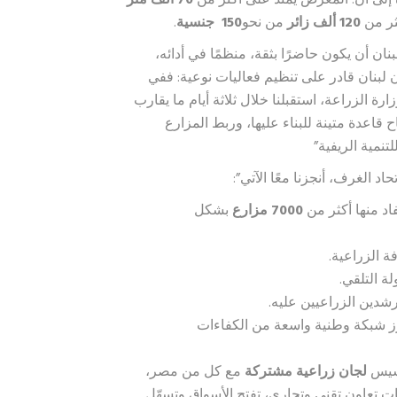
إلى أن: المعرض يمتد على أكثر من
70
ألف متر
ثر من
120
ألف زائر
من نحو
150
جنسية
.
ان أن يكون حاضرًا بثقة، منظمًا في أدائه،
أن لبنان قادر على تنظيم فعاليات نوعية: ففي
ة الزراعة، استقبلنا خلال ثلاثة أيام ما يقارب
قاعدة متينة للبناء عليها، وربط المزارع
تنمية الريفية”
د الغرف، أنجزنا معًا الآتي”:
اد منها أكثر من
7000
مزارع
بشكل
ة الزراعية.
ة التلقي.
شدين الزراعيين عليه.
زّز شبكة وطنية واسعة من الكفاءات
أسيس
لجان زراعية مشتركة
مع كل من مصر،
ات تعاون تقني وتجاري، تفتح الأسواق وتسهّل