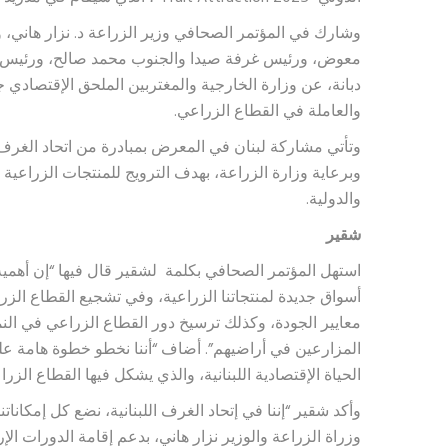
وشارك في المؤتمر الصحافي وزير الزراعة د. نزار هاني
معوض، ورئيس غرفة صيدا والجنوب محمد صالح، ورئيس اللج
دبانة، عن وزارة الخارجية والمغتربين الملحق الإقتصادي
والعاملة في القطاع الزراعي.
وتأتي مشاركة لبنان في المعرض بمبادرة من اتحاد الغرف 
وبرعاية وزارة الزراعة، بهدف الترويج للمنتجات الزراعية ا
والدولية.
شقير
استهل المؤتمر الصحافي بكلمة لشقير قال فيها “إن أهمي
أسواق جديدة لمنتجاتنا الزراعية، وفي تشجيع القطاع الزرا
معايير الجودة، وكذلك ترسيخ دور القطاع الزراعي في النم
المزارعين في أراضيهم”. أضاف “أننا نخطو خطوة هامة ع
الحياة الإقتصادية اللبنانية، والذي يشكل فيها القطاع الزراع
وأكد شقير “إننا في إتحاد الغرف اللبنانية، نضع كل إمكانات
وزراة الزراعة والوزير نزار هاني، بدعم إقامة الدورات ال