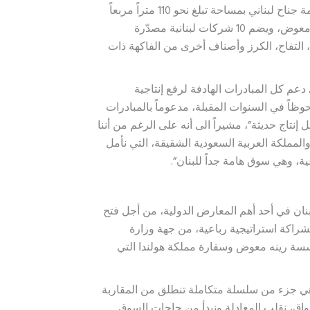
اللبنانية، وكذلك مع الوزراء السابقين، واليوم في دعم إقامة جناح لبناني بمساحة تبلغ نحو 110 متراً مربعاً
في معرض Fruit Attraction بالشراكة مع مؤسسة رينيه معوض، ويضم 10 شركات لبنانية مصدّرة
، التفاح، الكرز وأصناف أخرى من الفاكهة ذات
دعم كل المبادرات الهادفة لرفع إنتاجية
حوظاً في السنوات المقبلة، مدعوماً بالمبادرات
 إنتاج حديثة”، مشيراً الى أنه على الرغم من أننا
لمملكة العربية السعودية الشقيقة، التي نأمل
عية، وهي سوق هامة جداً للبنان”.
ان في أحد أهم المعارض الدولية، من أجل فتح
و بشراكة استراتيجية رباعية، من جهة وزارة
ؤسسة رينه معوض وسفارة مملكة هولندا التي
 جزء من سلسلة متكاملة تنطلق من المقاربة
سواق، نقلب المعادلة ونبدأ من حاجات السوق