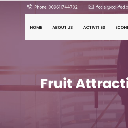
>
Phone: 009611744702
fccial@cci-fed.o
HOME
ABOUT US
ACTIVITIES
ECON
F الإعلان عن مشاركة لبنان في