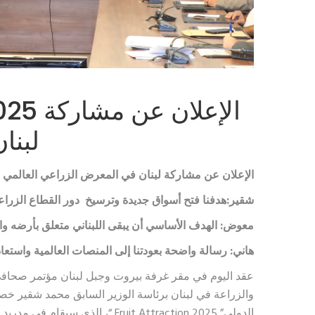
on 2025
لبنا
الإعلان عن مشاركة لبنان في المعرض الزراعي العالمي
Fruit Attraction 2025
شقير:هدفنا فتح أسواق جديدة وترسيخ دور القطاع الزراع
معوض:
الهدف الأساسي أن يبقى اللبناني متعلق بأرضه و
هاني: رسالة واضحة بعودتنا إلى المنصات العالمية واستعادة
عقد اليوم في مقر غرفة بيروت وجبل لبنان مؤتمر صحافي
والزراعة في لبنان برئاسة الوزير السابق محمد شقير 
الدولي” Fruit Attraction 2025 “، الذي سيقام في مدريد من 30 أيلول حتى 2 تشرين الأول المقبل.