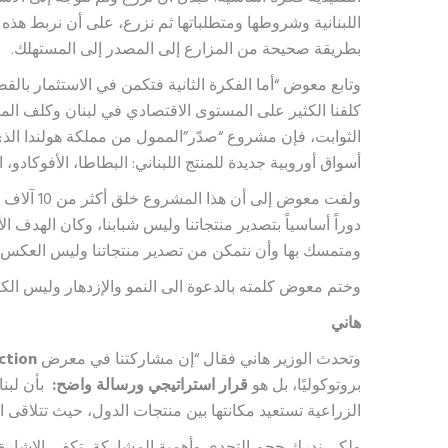
اللبنانية وشروطها ومتطلباتها ثم نزرع، على أن نربط هذه 
بطريقة صحيحة من المزارع إلى المصدر إلى المستهلك.
وتابع معوض “أما الفكرة الثانية فتكمن في الاستثمار بالقط
كلفنا الكثير على المستوى الاقتصادي في لبنان وكلف المزار
أسواق أوروبية جديدة للمنتج اللبناني: البطاطا، الأفوكادو، ا
ولفت معوض إ
دوراً أساسياً بتصدير منتجاتنا وليس شبابنا، وكان الهدف 
ومتمسك بها وأن نتمكن من تصدير منتجاتنا وليس العكس.
وختم معوض كلمته بالدعوة الى النمو والإزدهار وليس الك
هاني
وتحدث الوزير هاني فقال “إن مشاركتنا في معرض
ction
بروتوكوليًا، بل هو
قرار استراتيجي ورسالة واضح:
بأن لبنا
الزراعية تستعيد مكانتها بين منتجات الدول، حيث تتلاقى 