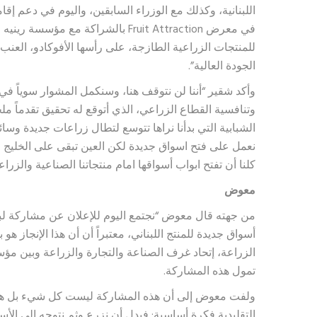
للمنتجات الزراعية الطازجة، على رأسها الأفوكادو، العنب
الجودة العالية”.
وأكد شقير “أننا لن نتوقف هنا، وسنكمل المشوار سوياً في 
وتنافسية القطاع الزراعي، الذي أتوقع له تحقيق تقدماً مل
الشبابية التي بدأنا نراها تتوسع لتطال زراعات جديدة وسائل
نعمل على فتح اسواق جديدة لكن العين تبقى على الخليج وا
كلنا أن تفتح ابواب أسواقها امام منتجاتنا الصناعية والزرا
معوض
من جهته قال معوض “نجتمع اليوم للإعلان عن مشاركة لبن
أسواق جديدة للمنتج اللبناني، معتبراً أن أن هذا الإنجاز ه
الزراعة، إتحاد غرف الصناعة والتجارة والزراعة وبين م
تمول هذه المشاركة.
ولفت معوض إلى أن هذه المشاركة ليست كل شيء بل هي
التقليدية فكرة أساسية: فبدل أن نزرع وثم نتوجه إلى الأ