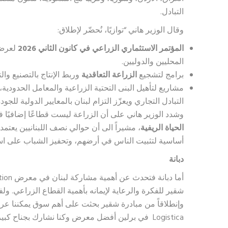
التبادل.
وقال الوزير هاني “توازيًا، نُحضّر لإطلاق:
المؤتمر الاستثماري الزراعي في كانون الثاني 2026
لعرض 
المحليين والدوليين.
برامج لتشجيع
الزراعة التعاقدية
وربط الإنتاج بالتصنيع وال
مشاريع لتأهيل البنى التحتية الزراعية والمعامل الحدودية
التبادل التجاري ويعزّز التزام لبنان بالمعايير الدولية للجودة
وشدد الوزير هاني على أن الزراعة ليست قطاعًا إضافيًا في
الحياة الريفية
، مشيراً الى أن حوالي نصف اللبنانيين يعتم
أساسية لتثبيت الناس في أرضهم، وتحفيز الشباب على ا
دبانة
شقير للفكرة والرعاية لإيمانه بأهمية القطاع الزراعي. ولف
Logistica في برلين أفضل معرض وكنا نشارك بجناح كبير لتسليط الضوء على أهمية المنتجات اللبنانية.