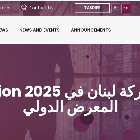
rg.lb
Contact Us
Ar
En
TASDIER
EWS
NEWS AND EVENTS
ANNOUNCEMENTS
ruit Attraction 2025
المعرض الدولي