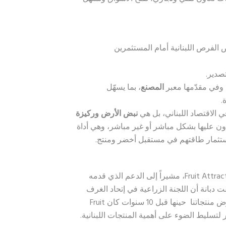
الفرص اللبنانية أمام المستثمرين
تصدير.
، وفي مقدّمها معبر
المصنع
، بما يسهّل
.
 الاقتصاد اللبناني، بل هي
نبض الأرض وركيزة
دون عليها بشكل مباشر أو غير مباشر، وهي أداة
ستثمار طاقتهم في مستقبل أخضر ومنتج.
أما دبانة فتحدث عن أهمية مشاركة لبنان في معرض Fruit Attraction، مشيراً إلى الدعم الذي قدمه
ت دبانة أن اللجنة الزراعية في إتحاد الغرف
وإنطلاقاً من مبادرة شقير بحثت على أهم سوق يمكننا عرض منتجاتنا حينها قبل 10 سنوات كان Fruit