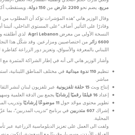
ولكي ندرك حجم التحدي وأهمية المشاركة، تكفي الإشارة 
مربع
، يضم نحو
2200
عارض
من
150
دولة
، ويستقطب أك
وقال الوزير هاني “هذه المؤشرات تؤكد أن المطلوب من لبن
وقادرًا على التأثير. أضاف “على المستوى الداخلي، أثبتنا 
النسخة الأولى من معرض
Agri Lebanon
لذي أطلقته وزار
6600
زائر
من اختصاصيين ومزارعين. وقد شكّل هذا النجاح 
اللبناني بالمعرفة والأسواق، وتعزيز دور الزراعة كقاطرة لل
وأشار الوزير هاني الى أنه في إطار الشراكة المثمرة مع اتحا
تنظيم
110
ندوة ميدانية
في مختلف المناطق اللبنانية، استف
مباشر.
إنتاج وبث
15
حلقة تلفزيونية
عبر تلفزيون لبنان لنشر الثقاف
إعداد
16
فيلمًا رقميًا إرشاديًا
يجمع بين الدقة العلمية وسهول
تطوير محتوى موحّد حول
11
موضوعًا إرشاديًا
وتدريب المر
إشراك
607
متدربين
في برنامج “تدريب المدربين”، بما ع
المحلية.
ولفت الى العمل على تعزيز الدبلوماسية الزراعية عبر ت
العراق، الأردن، وسوريا، وقريبًا مع السعودية، لتكون منص