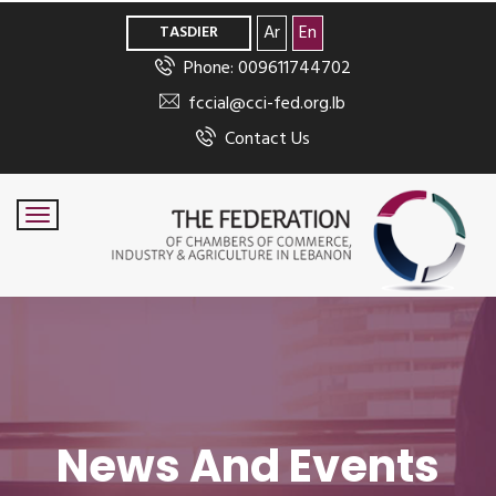
>
Ar
En
TASDIER
Phone: 009611744702
fccial@cci-fed.org.lb
Contact Us
News And Events