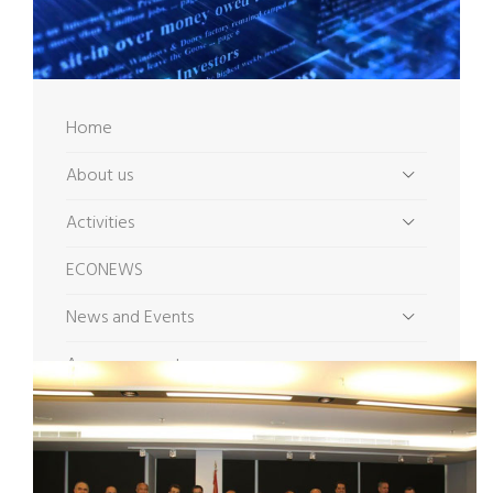
Home
About us
Activities
ECONEWS
News and Events
Announcements