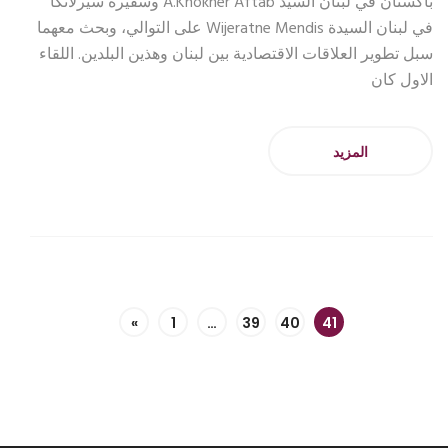
باكستان في لبنان السيد A.Khokher Aftab وسفيرة سيرلانكا
في لبنان السيدة Wijeratne Mendis على التوالي، وبحث معهما
سبل تطوير العلاقات الاقتصادية بين لبنان وهذين البلدين. اللقاء
الاول كان
المزيد
«
1
…
39
40
41