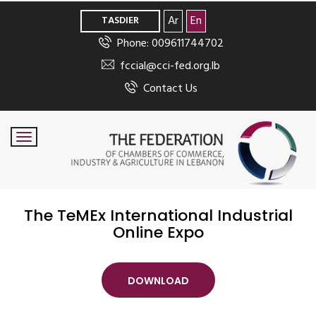
>
Ar
En
TASDIER
Phone: 009611744702
fccial@cci-fed.org.lb
Contact Us
The TeMEx International Industrial
Online Expo
DOWNLOAD